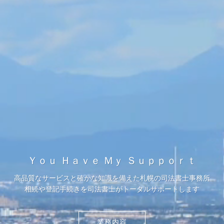
Ｙｏｕ Ｈａｖｅ Ｍｙ Ｓｕｐｐｏｒｔ
高品質なサービスと確かな知識を備えた札幌の司法書士事務所
相続や登記手続きを司法書士がトータルサポートします
業務内容