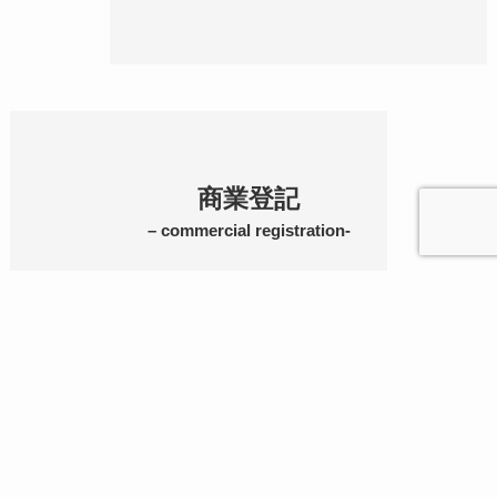
商業登記
– commercial registration-
・株式会社、合同会社等の設立登記
・役員、商号、目的、本店住所の変更登記
トップページ
司法書士紹介
費用
アクセス
お問い合わせ
TEL
・株式、新株予約権の発行に伴う登記
会社設立登記の流れを確認する
関連ブログを見る