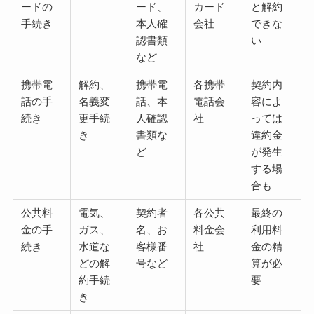
ードの
ード、
カード
と解約
手続き
本人確
会社
できな
認書類
い
など
携帯電
解約、
携帯電
各携帯
契約内
話の手
名義変
話、本
電話会
容によ
続き
更手続
人確認
社
っては
き
書類な
違約金
ど
が発生
する場
合も
公共料
電気、
契約者
各公共
最終の
金の手
ガス、
名、お
料金会
利用料
続き
水道な
客様番
社
金の精
どの解
号など
算が必
約手続
要
き