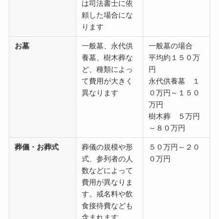
は司法書士に依
頼した場合にな
ります
お墓
一般墓、永代供
一般墓の場合
養墓、樹木葬な
平均約１５０万
ど、種類によっ
円
て費用が大きく
永代供養墓 １
異なります
０万円～１５０
万円
樹木葬 ５万円
～８０万円
葬儀・お葬式
葬儀の規模や形
５０万円～２０
式、参列者の人
０万円
数などによって
費用が異なりま
す。戒名料や飲
食接待費なども
含まれます