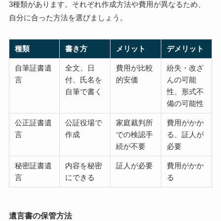
3種類があります。それぞれ作成方法や費用が異なるため、
自分に合った方法を選びましょう。
種類
書き方
メリット
デメリット
自筆証書遺
全文、日
費用が比較
紛失・改ざ
言
付、氏名を
的安価
んの可能
自筆で書く
性、形式不
備の可能性
公正証書遺
公証役場で
家庭裁判所
費用がかか
言
作成
での検認手
る、証人が
続が不要
必要
秘密証書遺
内容を秘密
証人が必要
費用がかか
言
にできる
る
遺言書の保管方法