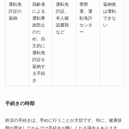
運転免
高齢者
運転免
警察
返納後
許証の
による
許証、
署、運
は運転
返納
運転事
本人確
転免許
できな
故防止
認書類
センタ
い
のた
など
ー
め、自
主的に
運転免
許証を
返納す
る手続
き
手続きの時期
終活の手続きは、早めに行うことが大切です。特に、健康状
態が悪化してからでは手続きが難しくなる場合もあります。