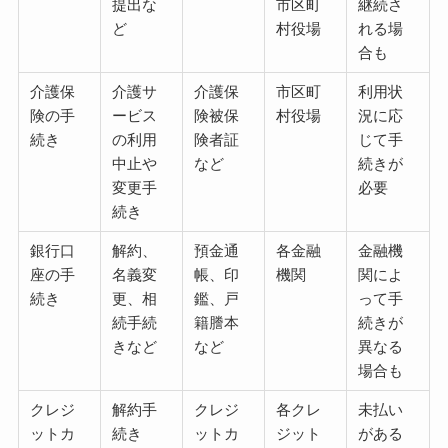
提出な
市区町
継続さ
ど
村役場
れる場
合も
介護保
介護サ
介護保
市区町
利用状
険の手
ービス
険被保
村役場
況に応
続き
の利用
険者証
じて手
中止や
など
続きが
変更手
必要
続き
銀行口
解約、
預金通
各金融
金融機
座の手
名義変
帳、印
機関
関によ
続き
更、相
鑑、戸
って手
続手続
籍謄本
続きが
きなど
など
異なる
場合も
クレジ
解約手
クレジ
各クレ
未払い
ットカ
続き
ットカ
ジット
がある