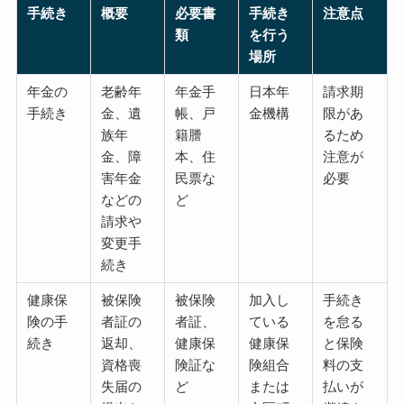
手続き
概要
必要書
手続き
注意点
類
を行う
場所
年金の
老齢年
年金手
日本年
請求期
手続き
金、遺
帳、戸
金機構
限があ
族年
籍謄
るため
金、障
本、住
注意が
害年金
民票な
必要
などの
ど
請求や
変更手
続き
健康保
被保険
被保険
加入し
手続き
険の手
者証の
者証、
ている
を怠る
続き
返却、
健康保
健康保
と保険
資格喪
険証な
険組合
料の支
失届の
ど
または
払いが