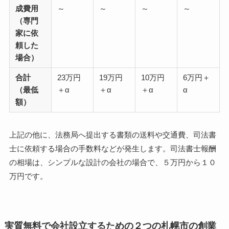
成費用
～
～
～
～
（専門
家に依
頼した
場合）
合計
23万円
19万円
10万円
6万円＋
（最低
＋α
＋α
＋α
α
額）
上記の他に、法務局へ提出する書類の送料や交通費、司法書
士に依頼する場合の手数料などが発生します。司法書士報酬
の相場は、シンプルな設計の会社の場合で、５万円から１０
万円です。
実質無料で会社設立するための２つの札幌市の創業