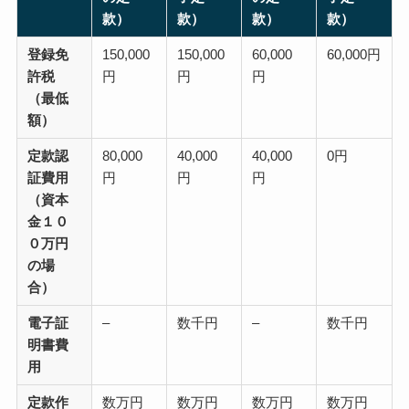
款）
款）
款）
款）
登録免
150,000
150,000
60,000
60,000円
許税
円
円
円
（最低
額）
定款認
80,000
40,000
40,000
0円
証費用
円
円
円
（資本
金１０
０万円
の場
合）
電子証
–
数千円
–
数千円
明書費
用
定款作
数万円
数万円
数万円
数万円