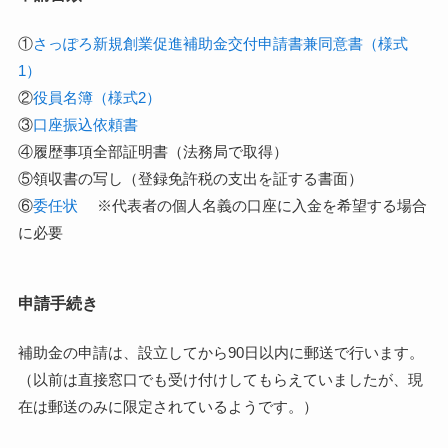
①
さっぽろ新規創業促進補助金交付申請書兼同意書（様式
1）
②
役員名簿（様式2）
③
口座振込依頼書
④履歴事項全部証明書（法務局で取得）
⑤領収書の写し（登録免許税の支出を証する書面）
⑥
委任状
※代表者の個人名義の口座に入金を希望する場合
に必要
申請手続き
補助金の申請は、設立してから90日以内に郵送で行います。
（以前は直接窓口でも受け付けしてもらえていましたが、現
在は郵送のみに限定されているようです。）